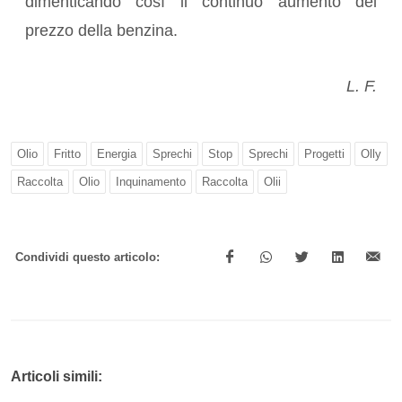
dimenticando così il continuo aumento del
prezzo della benzina.
L. F.
Olio
Fritto
Energia
Sprechi
Stop
Sprechi
Progetti
Olly
Raccolta
Olio
Inquinamento
Raccolta
Olii
Condividi questo articolo:
Articoli simili: