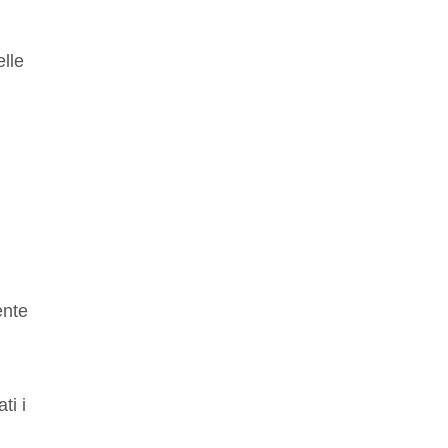
lle
ente
ti i