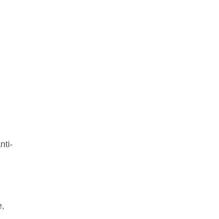
nti-
e,