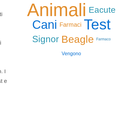
Animali
Eacute
ti
Test
Cani
Farmaci
Beagle
Signor
Farmaco
i
Vengono
. I
st e