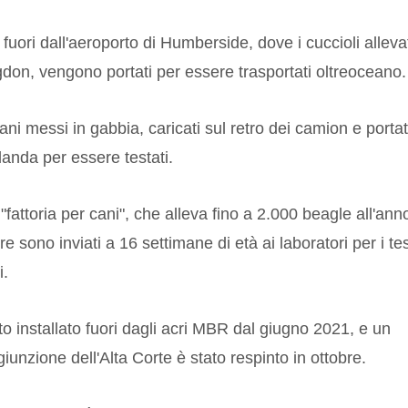
uori dall'aeroporto di Humberside, dove i cuccioli alleva
on, vengono portati per essere trasportati oltreoceano.
i cani messi in gabbia, caricati sul retro dei camion e portat
rlanda per essere testati.
attoria per cani", che alleva fino a 2.000 beagle all'anno
e sono inviati a 16 settimane di età ai laboratori per i te
i.
 installato fuori dagli acri MBR dal giugno 2021, e un
giunzione dell'Alta Corte è stato respinto in ottobre.