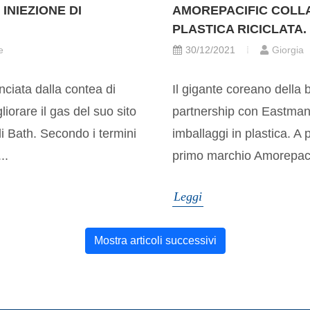
AMOREPACIFIC COLL
INIEZIONE DI
PLASTICA RICICLATA.
30/12/2021
Giorgia
e
Il gigante coreano della 
ciata dalla contea di
partnership con Eastman 
orare il gas del suo sito
imballaggi in plastica. A
à di Bath. Secondo i termini
primo marchio Amorepacific
..
Leggi
Mostra articoli successivi