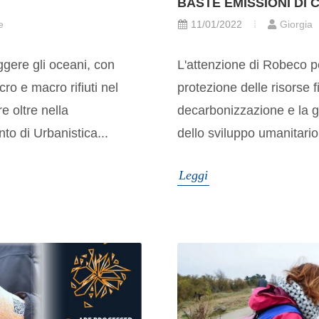
BASTE EMISSIONI DI 
e
11/01/2022
Giorgia
ggere gli oceani, con
L'attenzione di Robeco p
cro e macro rifiuti nel
protezione delle risorse f
e oltre nella
decarbonizzazione e la g
to di Urbanistica...
dello sviluppo umanitario
Leggi