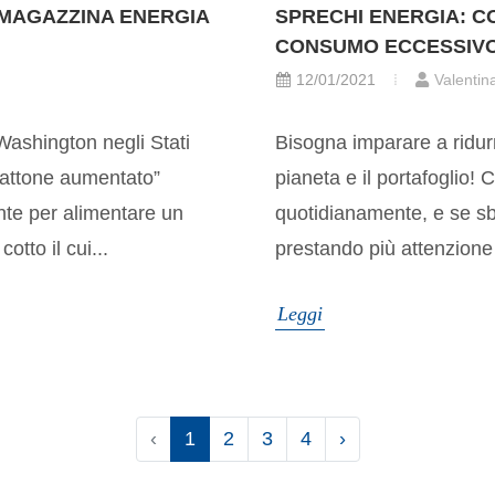
MMAGAZZINA ENERGIA
SPRECHI ENERGIA: C
CONSUMO ECCESSIV
12/01/2021
Valentin
 Washington negli Stati
Bisogna imparare a ridurre
mattone aumentato”
pianeta e il portafoglio
nte per alimentare un
quotidianamente, e se sb
tto il cui...
prestando più attenzione
Leggi
‹
1
2
3
4
›