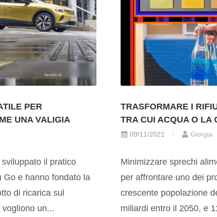
ATILE PER
TRASFORMARE I RIFIU
ME UNA VALIGIA
TRA CUI ACQUA O LA
09/11/2021
Giorgia
viluppato il pratico
Minimizzare sprechi alim
EV) Go e hanno fondato la
per affrontare uno dei pr
to di ricarica sul
crescente popolazione d
 vogliono un...
miliardi entro il 2050, e 1