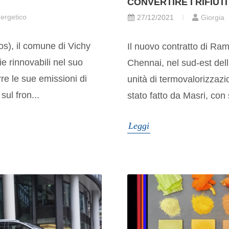
CONVERTIRE I RIFIUTI
ergetico
27/12/2021
Giorgia
pos), il comune di Vichy
Il nuovo contratto di Ra
e rinnovabili nel suo
Chennai, nel sud-est dell'
re le sue emissioni di
unità di termovalorizzazio
ul fron...
stato fatto da Masri, con 
Leggi