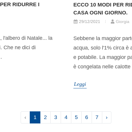
 PER RIDURRE I
ECCO 10 MODI PER RI
CASA OGNI GIORNO.
29/12/2021
Giorgia
 l'albero di Natale... la
Sebbene la maggior parte 
i. Che ne dici di
acqua, solo l'1% circa è
.
e potabile. La maggior p
è congelata nelle calotte 
Leggi
‹
1
2
3
4
5
6
7
›