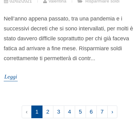
02/02/2021
Valentina
Risparmiare soldi
Nell’anno appena passato, tra una pandemia e i
successivi decreti che si sono intervallati, per molti è
stato davvero difficile soprattutto per chi già faceva
fatica ad arrivare a fine mese. Risparmiare soldi
correttamente ti permetterà di contr...
Leggi
‹
1
2
3
4
5
6
7
›