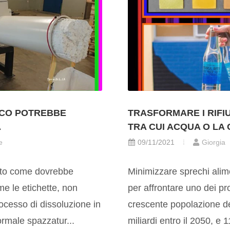
CCO POTREBBE
TRASFORMARE I RIFIU
A
TRA CUI ACQUA O LA
e
09/11/2021
Giorgia
zato come dovrebbe
Minimizzare sprechi alim
me le etichette, non
per affrontare uno dei pr
ocesso di dissoluzione in
crescente popolazione d
rmale spazzatur...
miliardi entro il 2050, e 1