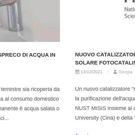
NUOVO CATALIZZATOR
SPRECO DI ACQUA IN
SOLARE FOTOCATALI
13/12/2021
Giorgia
Un nuovo catalizzatore "s
terrestre sia ricoperta da
la purificazione dell'acqu
tta al consumo domestico
NUST MISIS insieme ai c
imanente è acqua salata o
University (Cina) e della 
i...