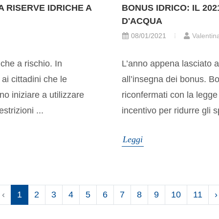
 RISERVE IDRICHE A
BONUS IDRICO: IL 20
D'ACQUA
08/01/2021
Valentin
iche a rischio. In
L’anno appena lasciato al
ai cittadini che le
all’insegna dei bonus. B
o iniziare a utilizzare
riconfermati con la legge
trizioni ...
incentivo per ridurre gli 
Leggi
‹
1
2
3
4
5
6
7
8
9
10
11
›