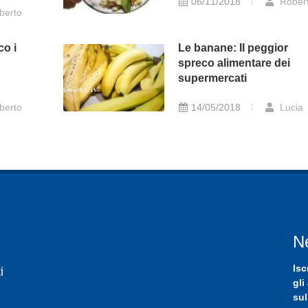
06/11/2018
Rober
berto
co i
Le banane: Il peggior
spreco alimentare dei
supermercati
berto
14/05/2018
Lucia
N
Isc
i
gli
sul