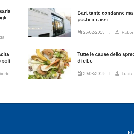
sarla
Bari, tante condanne ma
gli
pochi incassi
26/02/2018
Rober
cia
scita
Tutte le cause dello spre
apoli
di cibo
berto
29/08/2019
Lucia
N