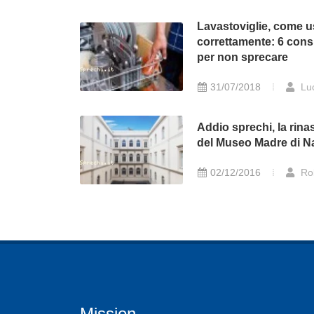
Lavastoviglie, come u
correttamente: 6 consi
per non sprecare
31/07/2018
Lu
Addio sprechi, la rina
del Museo Madre di N
02/12/2016
Ro
Mission