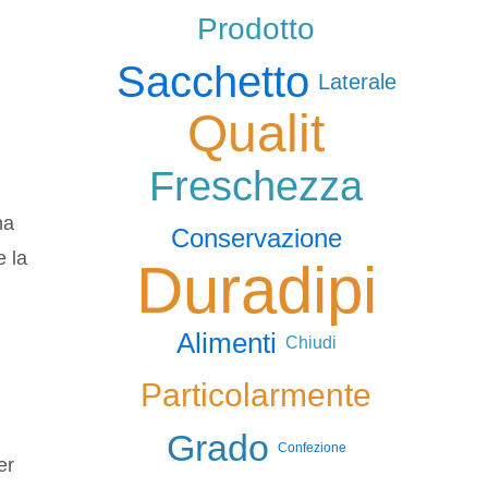
Prodotto
Sacchetto
Laterale
Qualit
Freschezza
na
Conservazione
e la
Duradipi
Alimenti
Chiudi
Particolarmente
Grado
Confezione
er