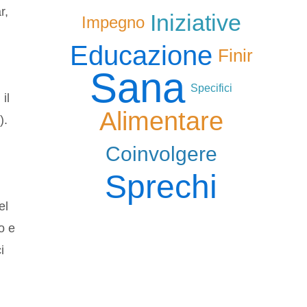
r,
Iniziative
Impegno
Educazione
Finir
Sana
Specifici
il
Alimentare
).
Coinvolgere
i
Sprechi
el
o e
i