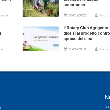
sotterranee
berto
19/01/2022
Giorgi
Il Rotary Club Agrigento
i
dice sì al progetto contro
spreco del cibo
cia
15/09/2018
Lucia
N
Isc
i