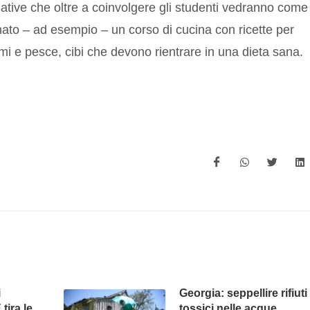
iziative che oltre a coinvolgere gli studenti vedranno come
inato – ad esempio – un corso di cucina con ricette per
i e pesce, cibi che devono rientrare in una dieta sana.
i
Georgia: seppellire rifiuti
tira le
tossici nelle acque