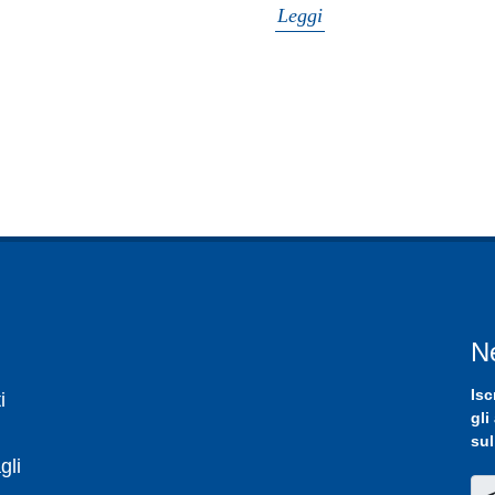
Leggi
N
Isc
i
gli
sul
gli