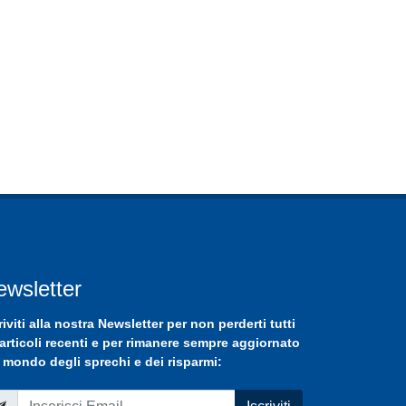
ewsletter
riviti
alla nostra
Newsletter
per non perderti tutti
 articoli recenti e per rimanere sempre aggiornato
 mondo degli sprechi e dei risparmi: