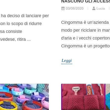
NASCONO GLI ACCES
03/08/2020
Lucia
 ha deciso di lanciare per
Cingomma è un’azienda t
on lo scopo di ridurre
modo per riciclare in ma
osa consiste
d'aria e i vecchi copertoni
edese, ritira ...
Cingomma è un progetto 
Leggi