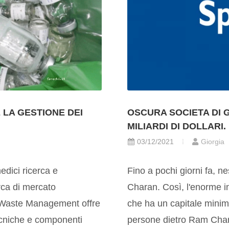
 LA GESTIONE DEI
OSCURA SOCIETA DI GE
MILIARDI DI DOLLARI.
03/12/2021
Giorgia
edici ricerca e
Fino a pochi giorni fa, 
erca di mercato
Charan. Così, l'enorme 
l Waste Management offre
che ha un capitale minimo
tecniche e componenti
persone dietro Ram Char