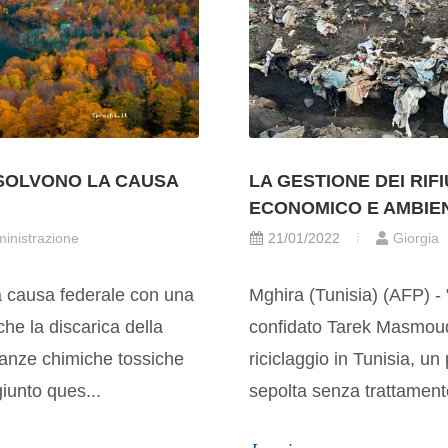
RISOLVONO LA CAUSA
LA GESTIONE DEI RIFI
ECONOMICO E AMBIE
inistrazione
21/01/2022
Giorgia
a causa federale con una
Mghira (Tunisia) (AFP) - 
che la discarica della
confidato Tarek Masmoudi
anze chimiche tossiche
riciclaggio in Tunisia, un
iunto ques...
sepolta senza trattamento