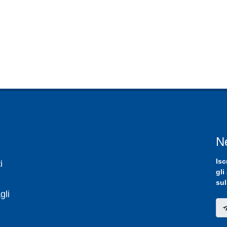
N
Isc
i
gli
sul
gli