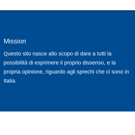
Mission
Questo sito nasce allo scopo di dare a tutti la
possibilità di esprimere il proprio dissenso, e la
propria opinione, riguardo agli sprechi che ci sono in
Italia.
Newsletter
Iscriviti
alla nostra
Newsletter
per non perderti tutti gli articoli
recenti e per rimanere sempre aggiornato sul mondo degli